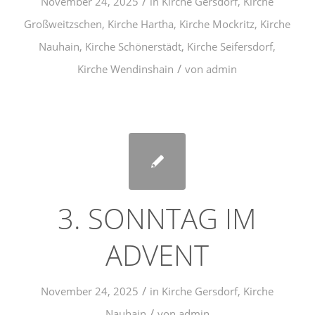
/
November 24, 2025
in
Kirche Gersdorf
,
Kirche
Großweitzschen
,
Kirche Hartha
,
Kirche Mockritz
,
Kirche
Nauhain
,
Kirche Schönerstädt
,
Kirche Seifersdorf
,
/
Kirche Wendinshain
von
admin
3. SONNTAG IM
ADVENT
/
November 24, 2025
in
Kirche Gersdorf
,
Kirche
/
Nauhain
von
admin