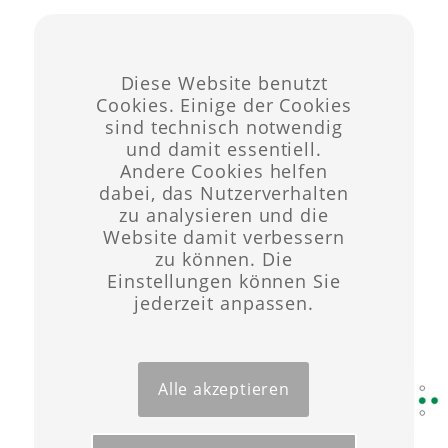
Diese Website benutzt
Cookies. Einige der Cookies
sind technisch notwendig
und damit essentiell.
Andere Cookies helfen
EPIPHANIAS FEST
dabei, das Nutzerverhalten
zu analysieren und die
DER ERSCHEINUNG
Website damit verbessern
zu können. Die
Einstellungen können Sie
DES HERRN
jederzeit anpassen.
/
/
November 22, 2024
in
Kirche Nauhain
von
admin
Alle akzeptieren