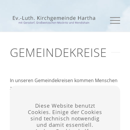
GEMEINDEKREISE
In unseren Gemeindekreisen kommen Menschen
zusammen, um gemeinsam zu beten, Bibel zu
lesen und sich über den Glauben auszutauschen.
Wir haben Angebote für verschiedene
Diese Website benutzt
Personenkreise und Interessen. Klicken Sie auf
Cookies. Einige der Cookies
sind technisch notwendig
den Bereich, für den Sie die Termine erfahren
und damit essentiell.
möchten.