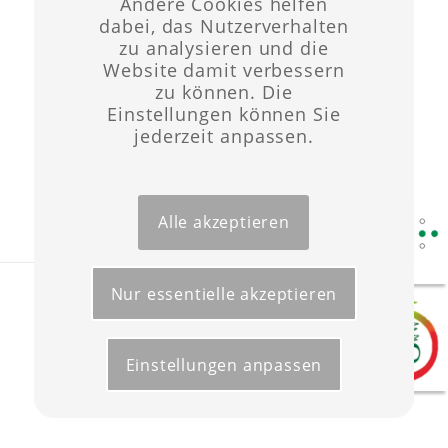
Andere Cookies helfen
dabei, das Nutzerverhalten
Gersdorf
zu analysieren und die
Website damit verbessern
Großweitzschen - Mockritz
zu können. Die
Einstellungen können Sie
Hartha
jederzeit anpassen.
Wendishain
Alle akzeptieren
Nur essentielle akzeptieren
Layout & Website-Erstellung ©opyright 2021 -
Werbeagentur Wüst
Start
Förderungen
Kontakt
Impressum
Datenschutz
Einstellungen anpassen