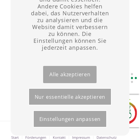
mit Vorstellung der
Andere Cookies helfen
Kirchenvorstandskandidaten, Team
dabei, das Nutzerverhalten
zu analysieren und die
06. September 2026 - 14. Sonntag nach
Website damit verbessern
Trinitatis
zu können. Die
Einstellungen können Sie
09:00 Uhr, Kirche Gersdorf
jederzeit anpassen.
Predigtgottesdienst, Pfarrerin Willig
09:00 Uhr, Kirche Großweitzschen
Alle akzeptieren
Predigtgottesdienst, Pfarrer Schindler
10:15 Uhr, Kirche Seifersdorf
Nur essentielle akzeptieren
Predigtgottesdienst, Pfarrerin Willig
Einstellungen anpassen
Layout & Website-Erstellung ©opyright 2021 -
Werbeagentur Wüst
Start
Förderungen
Kontakt
Impressum
Datenschutz