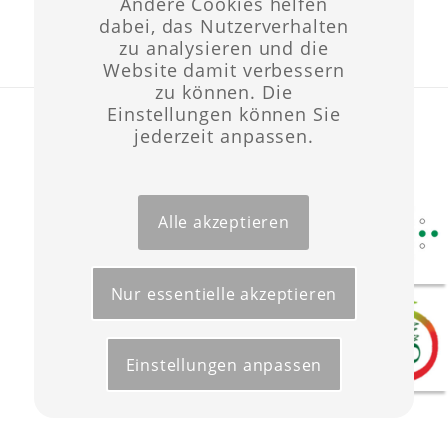
Andere Cookies helfen
dabei, das Nutzerverhalten
zu analysieren und die
Website damit verbessern
zu können. Die
Einstellungen können Sie
Layout & Website-Erstellung ©opyright 2021 -
Werbeagentur Wüst
jederzeit anpassen.
Start
Förderungen
Kontakt
Impressum
Datenschutz
Alle akzeptieren
Nur essentielle akzeptieren
Einstellungen anpassen