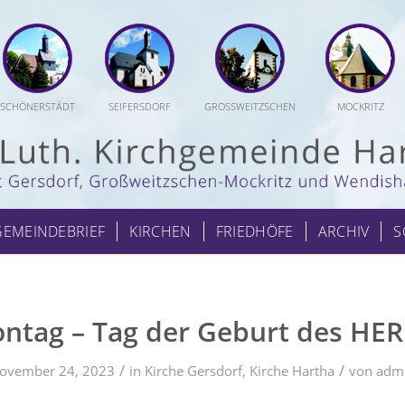
SCHÖNERSTÄDT
SEIFERSDORF
GROSSWEITZSCHEN
MOCKRITZ
GEMEINDEBRIEF
KIRCHEN
FRIEDHÖFE
ARCHIV
S
ntag – Tag der Geburt des HE
/
/
ovember 24, 2023
in
Kirche Gersdorf
,
Kirche Hartha
von
adm