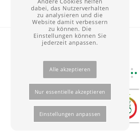
Andere Cookies helfen
dabei, das Nutzerverhalten
zu analysieren und die
Website damit verbessern
zu können. Die
Einstellungen können Sie
Layout & Website-Erstellung ©opyright 2021 -
Werbeagentur Wüst
jederzeit anpassen.
Start
Förderungen
Kontakt
Impressum
Datenschutz
Alle akzeptieren
Nur essentielle akzeptieren
Einstellungen anpassen