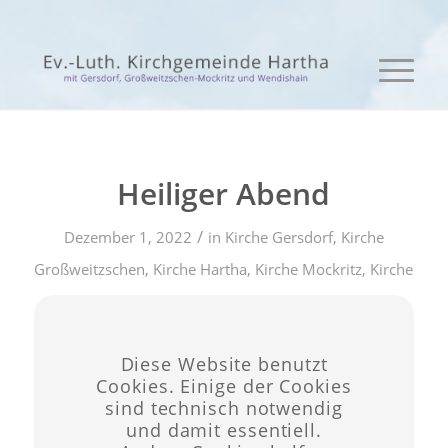
Heiliger Abend
/
Dezember 1, 2022
in
Kirche Gersdorf
,
Kirche
Großweitzschen
,
Kirche Hartha
,
Kirche Mockritz
,
Kirche
Schönerstädt
,
Kirche Seifersdorf
,
Kirche
/
Wendinshain
von
admin
Diese Website benutzt
Cookies. Einige der Cookies
Eintrag teilen
sind technisch notwendig
und damit essentiell.