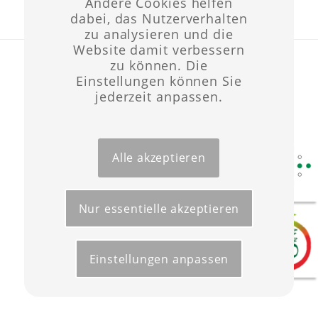
Andere Cookies helfen
dabei, das Nutzerverhalten
zu analysieren und die
Website damit verbessern
Layout & Website-Erstellung ©opyright 2021 -
Werbeagentur Wüst
zu können. Die
Start
Förderungen
Kontakt
Impressum
Datenschutz
Einstellungen können Sie
jederzeit anpassen.
Alle akzeptieren
Nur essentielle akzeptieren
Einstellungen anpassen