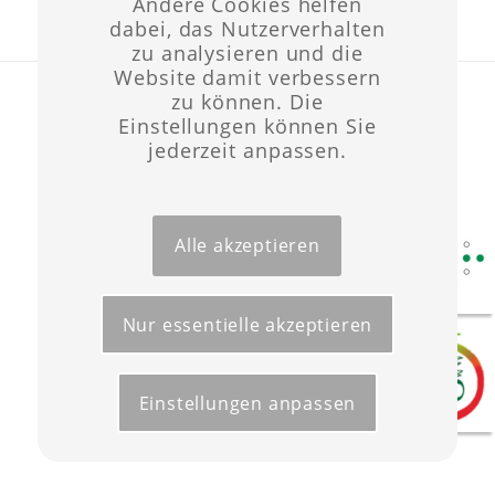
Andere Cookies helfen
dabei, das Nutzerverhalten
zu analysieren und die
Website damit verbessern
Layout & Website-Erstellung ©opyright 2021 -
Werbeagentur Wüst
zu können. Die
Start
Förderungen
Kontakt
Impressum
Datenschutz
Einstellungen können Sie
jederzeit anpassen.
Alle akzeptieren
Nur essentielle akzeptieren
Einstellungen anpassen