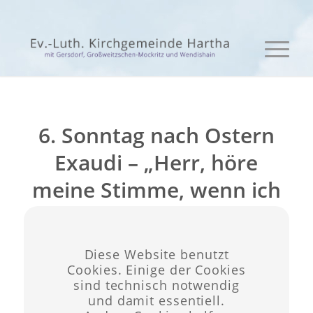
6. Sonntag nach Ostern
Exaudi – „Herr, höre
meine Stimme, wenn ich
rufe;“
/
März 22, 2024
in
Kirche Gersdorf
,
Kirche
Diese Website benutzt
Cookies. Einige der Cookies
/
Großweitzschen
,
Kirche Hartha
von
admin
sind technisch notwendig
und damit essentiell.