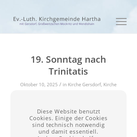
19. Sonntag nach
Trinitatis
/
Oktober 10, 2025
in
Kirche Gersdorf
,
Kirche
/
Großweitzschen
,
Kirche Wendinshain
von
admin
Diese Website benutzt
Eintrag teilen
Cookies. Einige der Cookies
sind technisch notwendig
und damit essentiell.