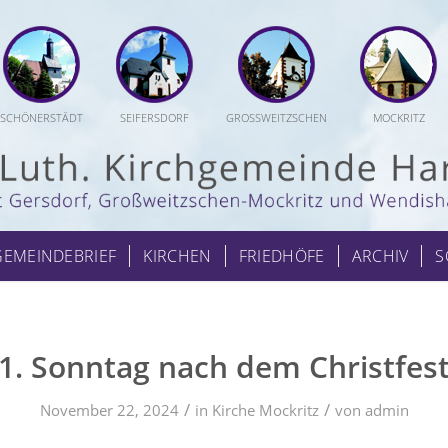
SCHÖNERSTÄDT
SEIFERSDORF
GROSSWEITZSCHEN
MOCKRITZ
GEMEINDEBRIEF
KIRCHEN
FRIEDHÖFE
ARCHIV
S
1. Sonntag nach dem Christfes
/
/
November 22, 2024
in
Kirche Mockritz
von
admin