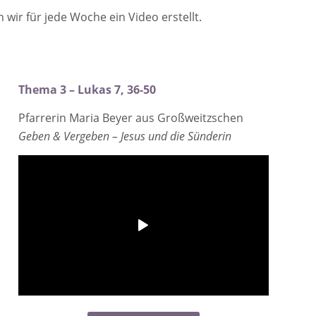
ir für jede Woche ein Video erstellt.
Thema 3 – Lukas 7, 36-50
Pfarrerin Maria Beyer aus Großweitzschen
Geben & Vergeben – Jesus und die Sünderin